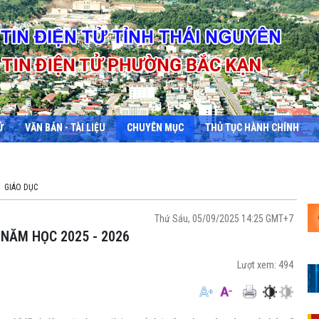
Ử
VĂN BẢN - TÀI LIỆU
CHUYÊN MỤC
THỦ TỤC HÀNH CHÍNH
GIÁO DỤC
Thứ Sáu, 05/09/2025 14:25 GMT+7
 NĂM HỌC 2025 - 2026
Lượt xem:
494