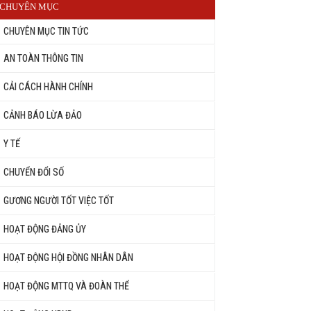
CHUYÊN MỤC
CHUYÊN MỤC TIN TỨC
AN TOÀN THÔNG TIN
CẢI CÁCH HÀNH CHÍNH
CẢNH BÁO LỪA ĐẢO
Y TẾ
CHUYỂN ĐỔI SỐ
GƯƠNG NGƯỜI TỐT VIỆC TỐT
HOẠT ĐỘNG ĐẢNG ỦY
HOẠT ĐỘNG HỘI ĐỒNG NHÂN DÂN
HOẠT ĐỘNG MTTQ VÀ ĐOÀN THỂ