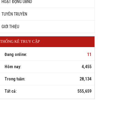
HOẠT ĐỘNG UBND
TUYÊN TRUYỀN
GIỚI THIỆU
THỐNG KÊ TRUY CẬP
Đang online:
11
Hôm nay:
4,455
Trong tuần:
28,134
Tất cả:
555,659