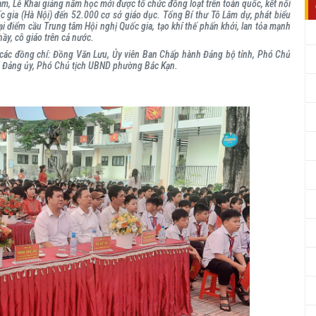
Nam, Lễ Khai giảng năm học mới được tổ chức đồng loạt trên toàn quốc, kết nối
ốc gia (Hà Nội) đến 52.000 cơ sở giáo dục. Tổng Bí thư Tô Lâm dự, phát biểu
i điểm cầu Trung tâm Hội nghị Quốc gia, tạo khí thế phấn khởi, lan tỏa mạnh
hầy, cô giáo trên cả nước.
ó các đồng chí: Đồng Văn Lưu,
Ủy viên Ban Chấp hành Đảng bộ tỉnh, Phó Chủ
V Đảng ủy, Phó Chủ tịch UBND phường Bắc Kạn.