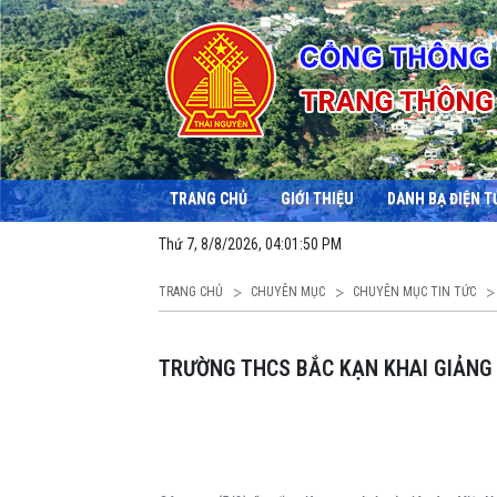
TRANG CHỦ
GIỚI THIỆU
DANH BẠ ĐIỆN T
Thứ 7, 8/8/2026, 04:01:52 PM
TRANG CHỦ
CHUYÊN MỤC
CHUYÊN MỤC TIN TỨC
TRƯỜNG THCS BẮC KẠN KHAI GIẢNG