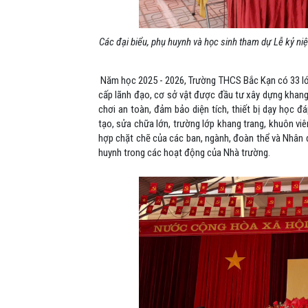
Các đại biểu, phụ huynh và học sinh tham dự Lễ kỷ n
Năm học 2025 - 2026, Trường THCS Bắc Kạn có 33 lớ
cấp lãnh đạo, cơ sở vật được đầu tư xây dựng khan
chơi an toàn, đảm bảo diện tích,
thiết bị dạy học
đáp
tạo, sửa chữa lớn, trường lớp khang trang, khuôn viê
hợp
chặt chẽ
của các
b
an
,
ngành
,
đoàn thể và
N
hân
huynh
trong các hoạt động của Nhà trường.